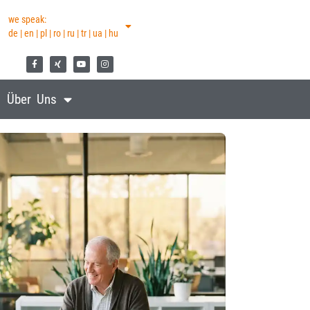
we speak:
de | en | pl | ro | ru | tr | ua | hu
Über Uns