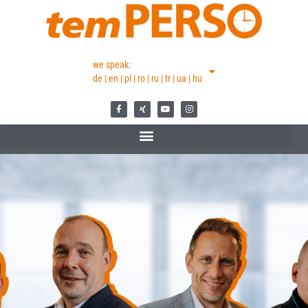
we speak:
de | en | pl | ro | ru | tr | ua | hu