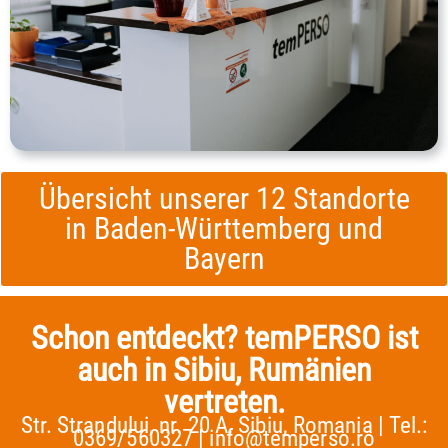
Übersicht unserer 12 Standorte
in Baden-Württemberg und
Bayern
Schon entdeckt? temPERSO ist
auch in Sibiu, Rumänien
vertreten.
Str. Strandului, nr. 20 A, Sibiu, Romania | Tel.:
0369/560327 |
info@temperso.ro