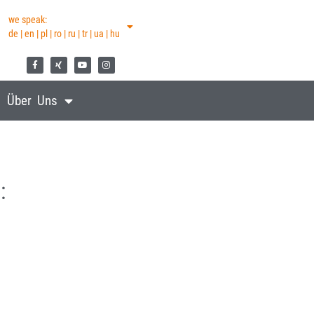
we speak:
de | en | pl | ro | ru | tr | ua | hu
Über Uns
: