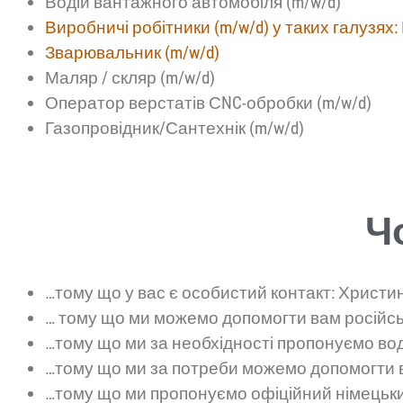
Водій вантажного автомобіля (m/w/d)
Виробничі робітники (m/w/d) у таких галузях
Зварювальник (m/w/d)
Маляр / скляр (m/w/d)
Оператор верстатів СNC-обробки (m/w/d)
Газопровідник/Сантехнік (m/w/d)
Ч
…тому що у вас є особистий контакт: Христ
… тому що ми можемо допомогти вам російс
…тому що ми за необхідності пропонуємо вод
…тому що ми за потреби можемо допомогти 
…тому що ми пропонуємо офіційний німецьки