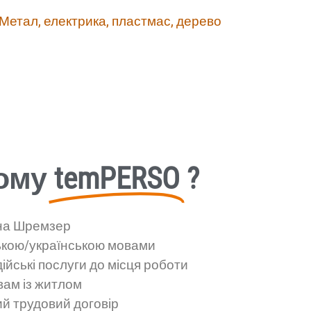
: Метал, електрика, пластмас, дерево
ому
temPERSO
?
ина Шремзер
ькою/українською мовами
ійські послуги до місця роботи
вам із житлом
й трудовий договір