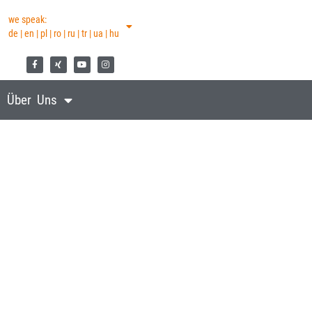
we speak:
de | en | pl | ro | ru | tr | ua | hu
Über Uns