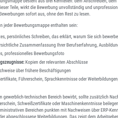
bungsmappe besteht aus drei Kernteilen: dem Anschreiben, dem
ieser Teile, wirkt die Bewerbung unvollständig und unprofessione
 Bewerbungen sofort aus, ohne den Rest zu lesen.
 in jeder Bewerbungsmappe enthalten sein:
es, persönliches Schreiben, das erklärt, warum Sie sich bewerb
rsichtliche Zusammenfassung Ihrer Berufserfahrung, Ausbildun
es, professionelles Bewerbungsfoto
ngszeugnisse:
Kopien der relevanten Abschlüsse
hweise über frühere Beschäftigungen
ertifikate, Führerschein, Sprachkenntnisse oder Weiterbildungen,
im gewerblich-technischen Bereich bewirbt, sollte zusätzlich Na
lerschein, Schweißzertifikate oder Maschinenkenntnisse beilege
inistrativen Bereichen punkten mit Nachweisen über ERP-Kenn
er abgeschlossene Weiterbildungen. Das zeigt dem Arbeitgeber 