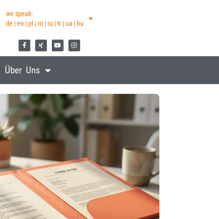
we speak:
de | en | pl | ro | ru | tr | ua | hu
Über Uns