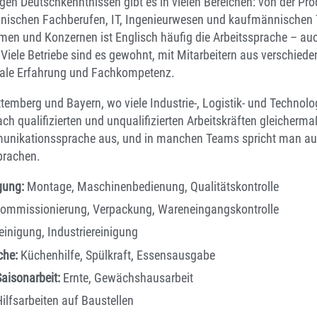
gen Deutschkenntnissen gibt es in vielen Bereichen: von der Pro
hnischen Fachberufen, IT, Ingenieurwesen und kaufmännischen T
men und Konzernen ist Englisch häufig die Arbeitssprache – auc
ele Betriebe sind es gewohnt, mit Mitarbeitern aus verschiede
nale Erfahrung und Fachkompetenz.
emberg und Bayern, wo viele Industrie-, Logistik- und Technolo
ach qualifizierten und unqualifizierten Arbeitskräften gleicherm
mmunikationssprache aus, und in manchen Teams spricht man a
prachen.
gung:
Montage, Maschinenbedienung, Qualitätskontrolle
ommissionierung, Verpackung, Wareneingangskontrolle
inigung, Industriereinigung
che:
Küchenhilfe, Spülkraft, Essensausgabe
aisonarbeit:
Ernte, Gewächshausarbeit
ilfsarbeiten auf Baustellen