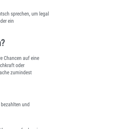
utsch sprechen, um legal
der ein
n?
ere Chancen auf eine
chkraft oder
prache zumindest
r bezahlten und