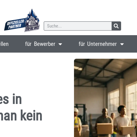
llen
für Bewerber
für Unternehmer
s in
man kein