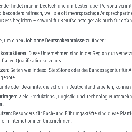
nder findet man in Deutschland am besten über Personalvermitt
nd besonders hilfreich, weil sie oft mehrsprachige Ansprechpart
ess begleiten – sowohl für Berufseinsteiger als auch für erfa
ge, um einen
Job ohne Deutschkenntnisse
zu finden:
 kontaktieren:
Diese Unternehmen sind in der Region gut vernetzt
f allen Qualifikationsniveaus.
tzen:
Seiten wie Indeed, StepStone oder die Bundesagentur für A
ngebote.
unde oder Bekannte, die schon in Deutschland arbeiten, können 
anfragen:
Viele Produktions-, Logistik- und Technologieuntern
n.
utzen:
Besonders für Fach- und Führungskräfte sind diese Plattf
he in internationalen Unternehmen.