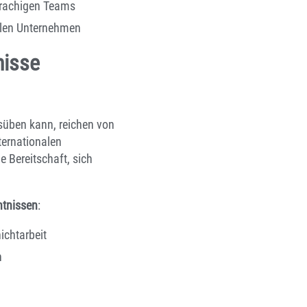
prachigen Teams
nalen Unternehmen
nisse
süben kann, reichen von
ternationalen
e Bereitschaft, sich
ntnissen
:
ichtarbeit
n