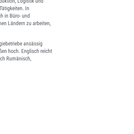
duktion, Logistik und
ätigkeiten. In
h in Büro- und
nen Ländern zu arbeiten,
giebetriebe ansässig
aßen hoch. Englisch reicht
uch Rumänisch,