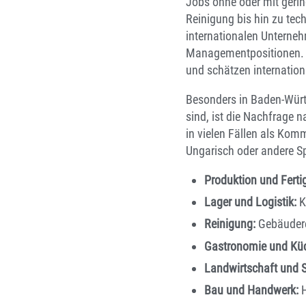
Jobs ohne oder mit gerin
Reinigung bis hin zu tec
internationalen Unterneh
Managementpositionen. Vi
und schätzen internatio
Besonders in Baden-Württ
sind, ist die Nachfrage n
in vielen Fällen als Ko
Ungarisch oder andere S
Produktion und Ferti
Lager und Logistik:
K
Reinigung:
Gebäudere
Gastronomie und Kü
Landwirtschaft und S
Bau und Handwerk:
H