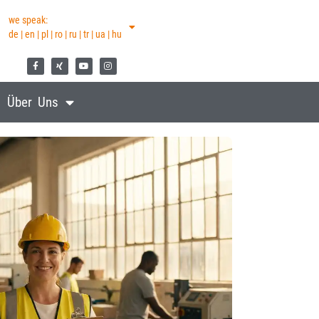
we speak:
de | en | pl | ro | ru | tr | ua | hu
Über Uns