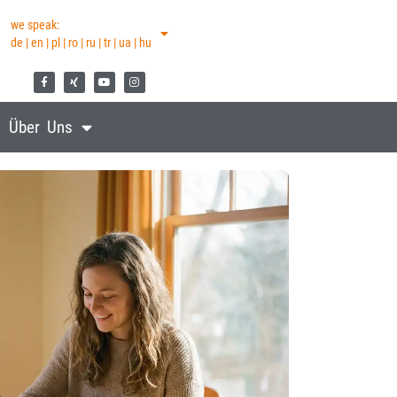
we speak:
de | en | pl | ro | ru | tr | ua | hu
Über Uns