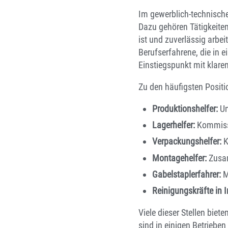
Im gewerblich-technische
Dazu gehören Tätigkeiten 
ist und zuverlässig arbei
Berufserfahrene, die in 
Einstiegspunkt mit klare
Zu den häufigsten Positi
Produktionshelfer:
Un
Lagerhelfer:
Kommissi
Verpackungshelfer:
K
Montagehelfer:
Zusam
Gabelstaplerfahrer:
M
Reinigungskräfte in I
Viele dieser Stellen biet
sind in einigen Betriebe