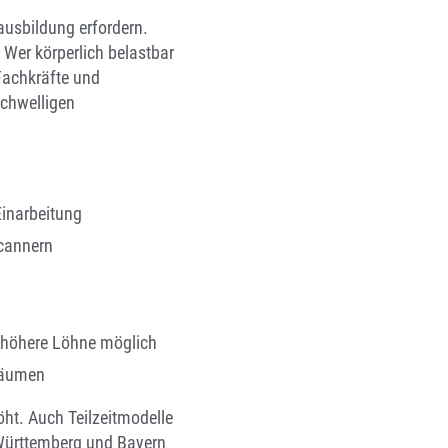
ausbildung erfordern.
 Wer körperlich belastbar
 Fachkräfte und
schwelligen
Einarbeitung
cannern
d höhere Löhne möglich
räumen
öht. Auch Teilzeitmodelle
-Württemberg und Bayern