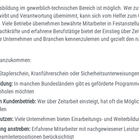
sbildung im gewerblich-technischen Bereich ist möglich. Wer zuv
rwirbt und Verantwortung übernimmt, kann sich vom Helfer zum 
. Viele Betriebe übernehmen bewährte Mitarbeiter in Festanstell
chkräfte und erfahrene Berufstätige bietet der Einstieg über Ze
ne Unternehmen und Branchen kennenzulernen und gezielt den näc
voranzukommen:
Staplerschein, Kranführerschein oder Sicherheitsunterweisunge
ldung:
In manchen Bundesländern gibt es geförderte Programme
chholen möchten
 Kundenbetrieb:
Wer über Zeitarbeit einsteigt, hat oft die Möglic
den
utzen:
Viele Unternehmen bieten Einarbeitungs- und Weiterbil
ng anstreben:
Erfahrene Mitarbeiter mit nachgewiesener Leistu
eamleiterpositionen berücksichtigt