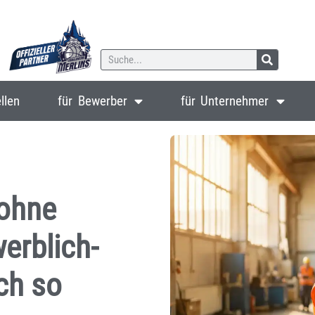
llen
für Bewerber
für Unternehmer
ohne
erblich-
ch so