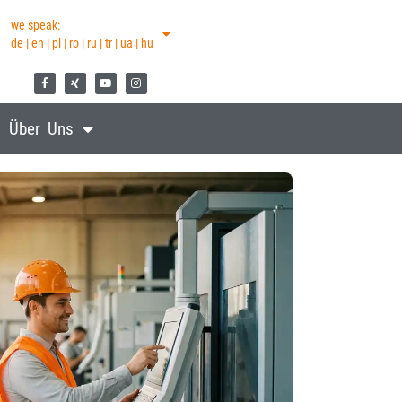
we speak:
de | en | pl | ro | ru | tr | ua | hu
Über Uns