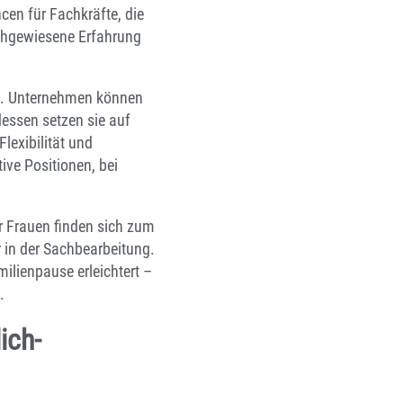
en für Fachkräfte, die
achgewiesene Erfahrung
nen. Unternehmen können
dessen setzen sie auf
lexibilität und
ive Positionen, bei
ür Frauen finden sich zum
r in der Sachbearbeitung.
milienpause erleichtert –
.
ich-