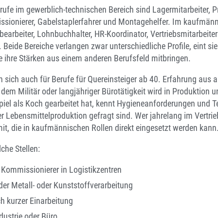
rufe im gewerblich-technischen Bereich sind Lagermitarbeiter, P
sionierer, Gabelstaplerfahrer und Montagehelfer. Im kaufmänn
bearbeiter, Lohnbuchhalter, HR-Koordinator, Vertriebsmitarbeiter
Beide Bereiche verlangen zwar unterschiedliche Profile, eint sie
 ihre Stärken aus einem anderen Berufsfeld mitbringen.
en sich auch für Berufe für Quereinsteiger ab 40. Erfahrung aus
em Militär oder langjähriger Bürotätigkeit wird in Produktion 
iel als Koch gearbeitet hat, kennt Hygieneanforderungen und T
er Lebensmittelproduktion gefragt sind. Wer jahrelang im Vertrieb
t, die in kaufmännischen Rollen direkt eingesetzt werden kann
lche Stellen:
 Kommissionierer in Logistikzentren
der Metall- oder Kunststoffverarbeitung
h kurzer Einarbeitung
dustrie oder Büro