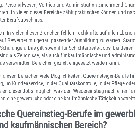
g, Personalwesen, Vertrieb und Administration zunehmend Chanc
hten. In vielen dieser Bereiche zählt praktisches Können und n
ter Berufsabschluss.
ach: In vielen dieser Branchen fehlen Fachkräfte auf allen Ebe
ur auf Bewerber mit genau passender Ausbildung zu warten. Statt
Schulungen. Das gilt sowohl für Schichtarbeits-Jobs, bei denen F
r sind als Zeugnisse, als auch für kaufmännische und administrat
us verwandten Bereichen gezielt eingesetzt werden kann.
in diesen Bereichen viele Möglichkeiten. Quereinsteiger-Berufe f
g, im Kundenservice, in der Qualitätskontrolle, in der Pflege ode
ielen dieser Jobs möglich, was den Wiedereinstieg nach einer Fa
n eine gewerbliche oder eine kaufmännische Tätigkeit anstrebt
sche Quereinstieg-Berufe im gewerbl
und kaufmännischen Bereich?