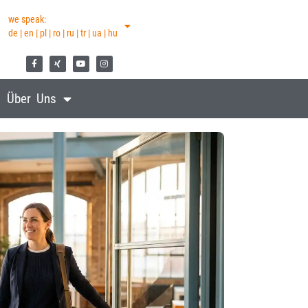
we speak:
de | en | pl | ro | ru | tr | ua | hu
Über Uns