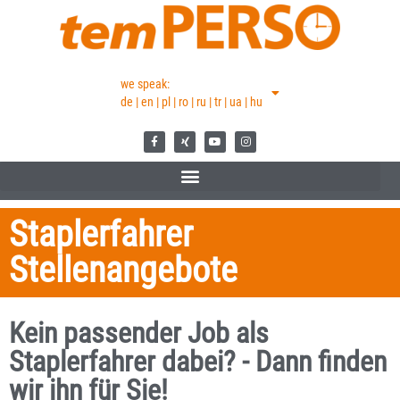
we speak:
de | en | pl | ro | ru | tr | ua | hu
Staplerfahrer
Stellenangebote
Kein passender Job als
Staplerfahrer dabei? - Dann finden
wir ihn für Sie!