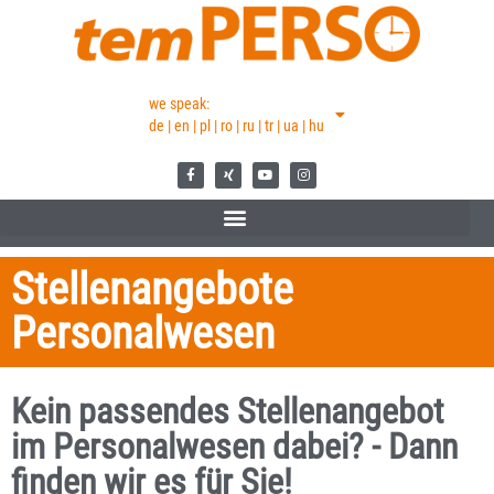
we speak:
de | en | pl | ro | ru | tr | ua | hu
Stellenangebote
Personalwesen
Kein passendes Stellenangebot
im Personalwesen dabei? - Dann
finden wir es für Sie!