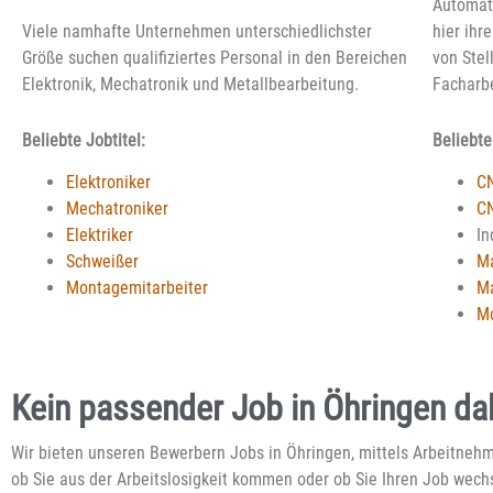
Automati
Viele namhafte Unternehmen unterschiedlichster
hier ihr
Größe suchen qualifiziertes Personal in den Bereichen
von Stel
Elektronik, Mechatronik und Metallbearbeitung.
Facharbe
Beliebte Jobtitel:
Beliebte
Elektroniker
CN
Mechatroniker
C
Elektriker
In
Schweißer
M
Montagemitarbeiter
Ma
Mo
Kein passender Job in Öhringen dabe
Wir bieten unseren Bewerbern Jobs in Öhringen, mittels Arbeitnehme
ob Sie aus der Arbeitslosigkeit kommen oder ob Sie Ihren Job wec