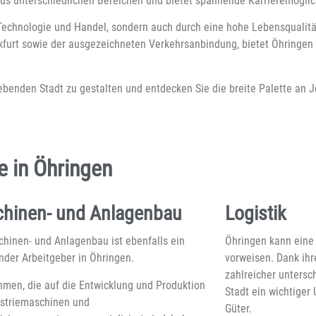
e aus unterschiedlichen Bereichen und bietet spannende Karrieremöglic
Technologie und Handel, sondern auch durch eine hohe Lebensqualität
kfurt sowie der ausgezeichneten Verkehrsanbindung, bietet Öhringen 
ebenden Stadt zu gestalten und entdecken Sie die breite Palette an 
 in Öhringen
hinen- und Anlagenbau
Logistik
hinen- und Anlagenbau ist ebenfalls ein
Öhringen kann eine
der Arbeitgeber in Öhringen.
vorweisen. Dank ihr
zahlreicher untersc
men, die auf die Entwicklung und Produktion
Stadt ein wichtiger
ustriemaschinen und
Güter.