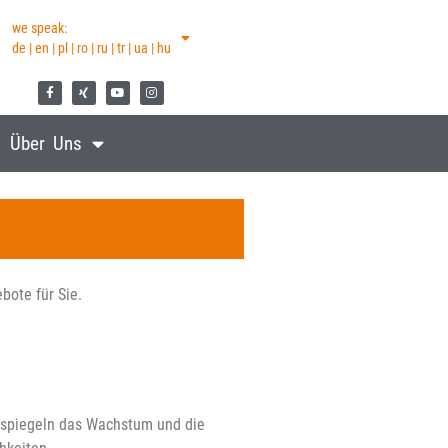
we speak:
de | en | pl | ro | ru | tr | ua | hu
Über Uns
bote für Sie.
n spiegeln das Wachstum und die