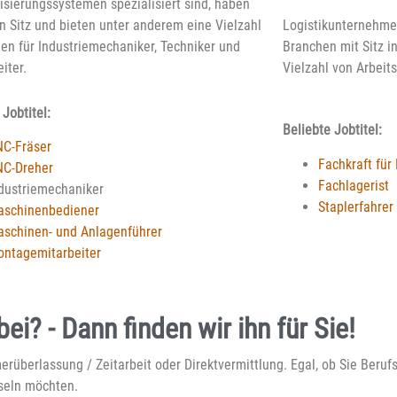
sierungssystemen spezialisiert sind, haben
en Sitz und bieten unter anderem eine Vielzahl
Logistikunternehme
len für Industriemechaniker, Techniker und
Branchen mit Sitz i
iter.
Vielzahl von Arbeits
 Jobtitel:
Beliebte Jobtitel:
C-Fräser
Fachkraft für 
NC-Dreher
Fachlagerist
dustriemechaniker
Staplerfahrer
aschinenbediener
schinen- und Anlagenführer
ntagemitarbeiter
i? - Dann finden wir ihn für Sie!
rüberlassung / Zeitarbeit oder Direktvermittlung. Egal, ob Sie Berufs
hseln möchten.