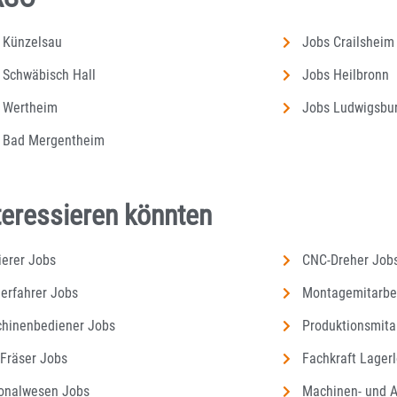
 Künzelsau
Jobs Crailsheim
 Schwäbisch Hall
Jobs Heilbronn
 Wertheim
Jobs Ludwigsbu
 Bad Mergentheim
nteressieren könnten
ierer Jobs
CNC-Dreher Job
lerfahrer Jobs
Montagemitarbe
hinenbediener Jobs
Produktionsmita
Fräser Jobs
Fachkraft Lagerl
onalwesen Jobs
Machinen- und A