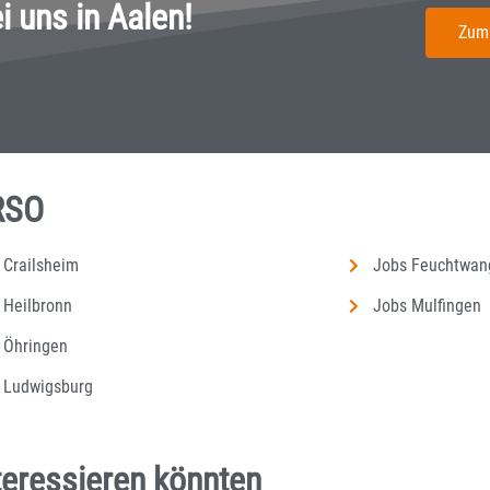
 uns in Aalen!
Zum
RSO
 Crailsheim
Jobs Feuchtwan
 Heilbronn
Jobs Mulfingen
 Öhringen
 Ludwigsburg
nteressieren könnten