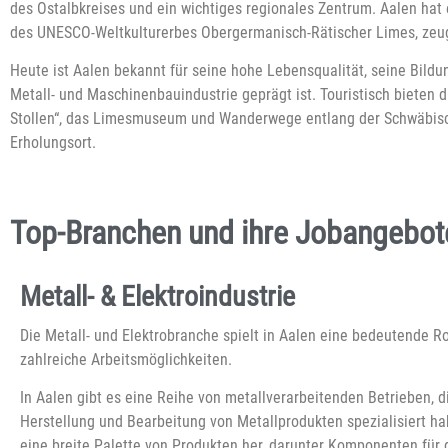
des Ostalbkreises und ein wichtiges regionales Zentrum. Aalen hat e
des UNESCO-Weltkulturerbes Obergermanisch-Rätischer Limes, zeu
Heute ist Aalen bekannt für seine hohe Lebensqualität, seine Bildu
Metall- und Maschinenbauindustrie geprägt ist. Touristisch bieten 
Stollen“, das Limesmuseum und Wanderwege entlang der Schwäbisc
Erholungsort.
Top-Branchen und ihre Jobangebote
Metall- & Elektroindustrie
Die Metall- und Elektrobranche spielt in Aalen eine bedeutende Ro
zahlreiche Arbeitsmöglichkeiten.
In Aalen gibt es eine Reihe von metallverarbeitenden Betrieben, di
Herstellung und Bearbeitung von Metallprodukten spezialisiert hab
eine breite Palette von Produkten her, darunter Komponenten für 