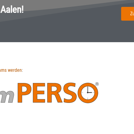
 Aalen!
Z
eams werden
: