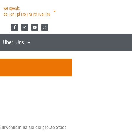
we speak:
de | en | pl | ro | ru | tr | ua | hu
Über Uns
inwohnern ist sie die größte Stadt