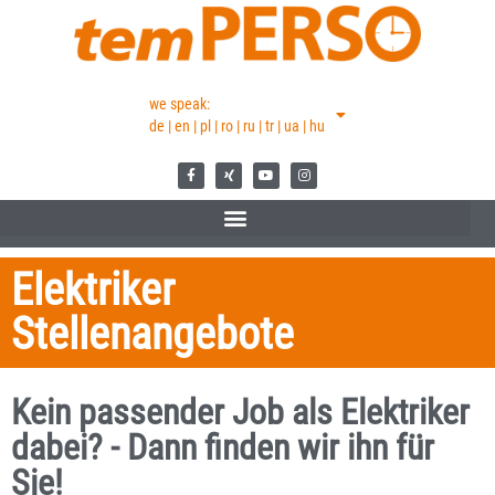
we speak:
de | en | pl | ro | ru | tr | ua | hu
Elektriker
Stellenangebote
Kein passender Job als Elektriker
dabei? - Dann finden wir ihn für
Sie!