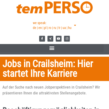
we speak:
de | en | pl | ro | ru | tr | ua | hu
Jobs in Crailsheim: Hier
startet Ihre Karriere
Auf der Suche nach neuen Jobperspektiven in Crailsheim? Wir
präsentieren Ihnen die attraktivsten Stellenangebote.