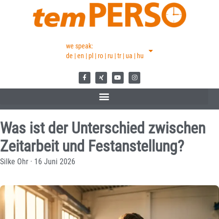
we speak:
de | en | pl | ro | ru | tr | ua | hu
Was ist der Unterschied zwischen
Zeitarbeit und Festanstellung?
Silke Ohr
·
16 Juni 2026