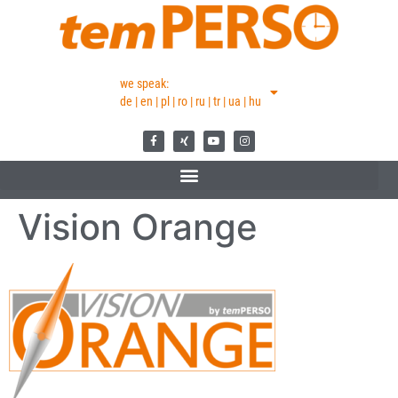
we speak:
de | en | pl | ro | ru | tr | ua | hu
Vision Orange