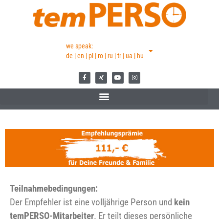
we speak:
de | en | pl | ro | ru | tr | ua | hu
Teilnahmebedingungen:
Der Empfehler ist eine volljährige Person und
kein
temPERSO-Mitarbeiter
. Er teilt dieses persönliche