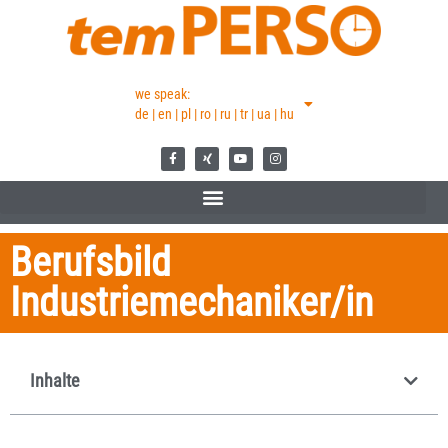
we speak:
de | en | pl | ro | ru | tr | ua | hu
Berufsbild
Industriemechaniker/in
Inhalte