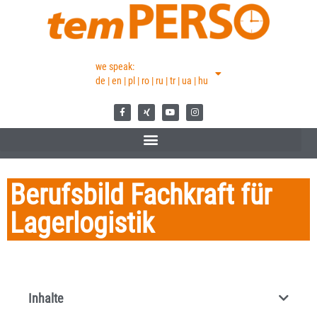
we speak:
de | en | pl | ro | ru | tr | ua | hu
Berufsbild Fachkraft für
Lagerlogistik
Inhalte