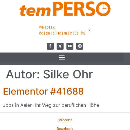
we speak:
de | en | pl | ro | ru | tr | ua | hu
Autor:
Silke Ohr
Elementor #41688
Jobs in Aalen: Ihr Weg zur beruflichen Höhe
Standorte
Downloads